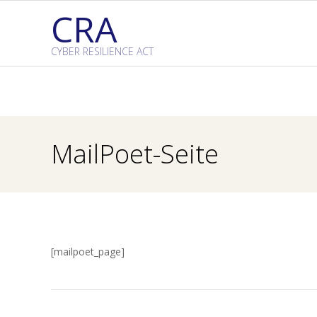
Skip
CRA
to
content
CYBER RESILIENCE ACT
MailPoet-Seite
[mailpoet_page]
2023-