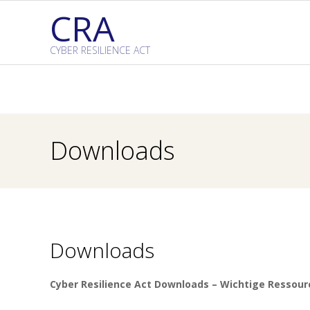
Skip
CRA
to
content
CYBER RESILIENCE ACT
Downloads
Downloads
Cyber Resilience Act Downloads – Wichtige Ressourc