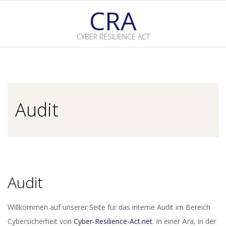
Skip
CRA
to
content
CYBER RESILIENCE ACT
Primary
Navigation
Menu
Audit
Audit
Willkommen auf unserer Seite für das interne Audit im Bereich
Cybersicherheit von
Cyber-Resilience-Act.net
. In einer Ära, in der