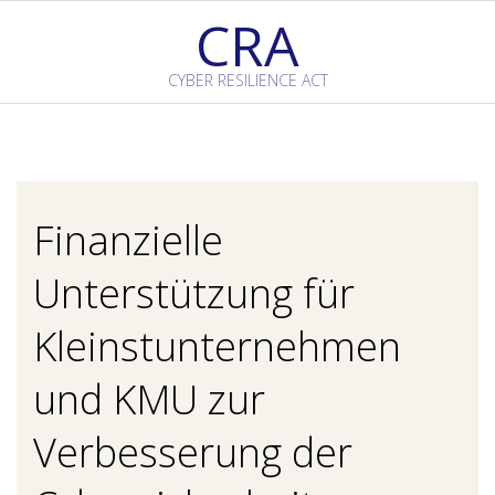
Skip
CRA
to
content
CYBER RESILIENCE ACT
Primary
Navigation
Menu
Finanzielle
Unterstützung für
Kleinstunternehmen
und KMU zur
Verbesserung der