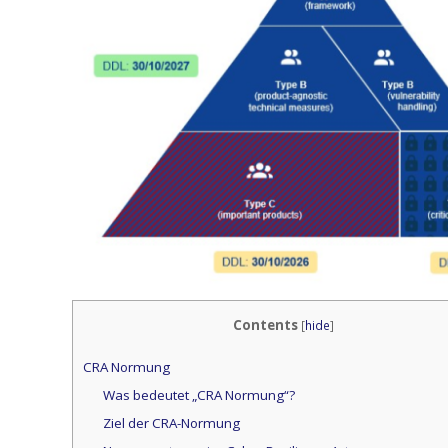
Contents
[
hide
]
CRA Normung
Was bedeutet „CRA Normung“?
Ziel der CRA-Normung