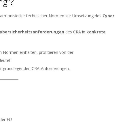
ng“?
harmonisierter technischer Normen zur Umsetzung des
Cyber
 Cybersicherheitsanforderungen
des CRA in
konkrete
n Normen einhalten, profitieren von der
deutet:
 der grundlegenden CRA-Anforderungen.
 der EU