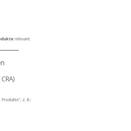
rodukte
relevant.
en
I CRA)
Produkte“, z. B.: