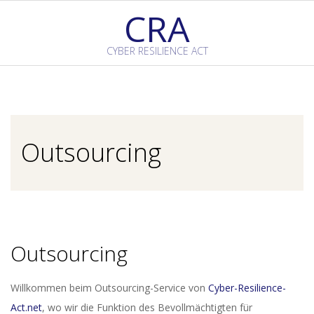
Skip
CRA
to
content
CYBER RESILIENCE ACT
Primary
Navigation
Menu
Outsourcing
Outsourcing
Willkommen beim Outsourcing-Service von
Cyber-Resilience-
Act.net
, wo wir die Funktion des Bevollmächtigten für