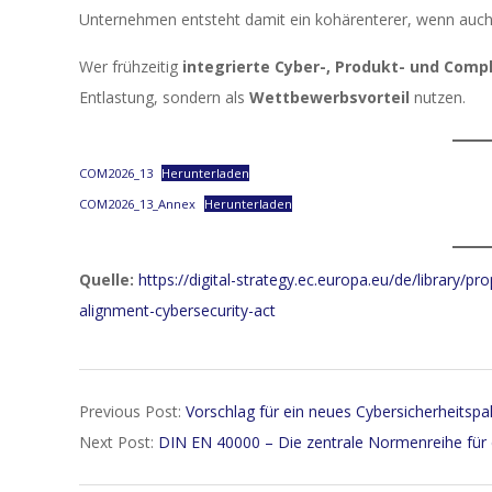
Unternehmen entsteht damit ein kohärenterer, wenn auch
Wer frühzeitig
integrierte Cyber-, Produkt- und Comp
Entlastung, sondern als
Wettbewerbsvorteil
nutzen.
COM2026_13
Herunterladen
COM2026_13_Annex
Herunterladen
Quelle:
https://digital-strategy.ec.europa.eu/de/library/p
alignment-cybersecurity-act
2026-
Previous Post:
Vorschlag für ein neues Cybersicherheitsp
01-
Next Post:
DIN EN 40000 – Die zentrale Normenreihe für 
29