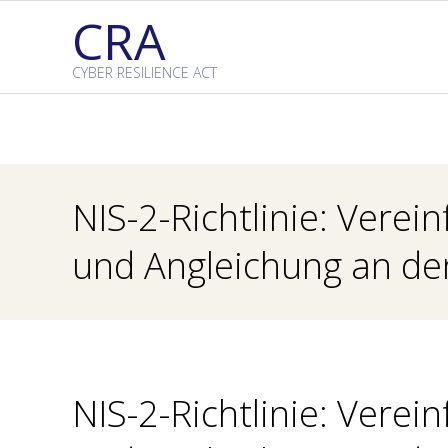
Skip
CRA
to
content
CYBER RESILIENCE ACT
NIS-2-Richtlinie: Ver
und Angleichung an d
NIS-2-Richtlinie: Ver