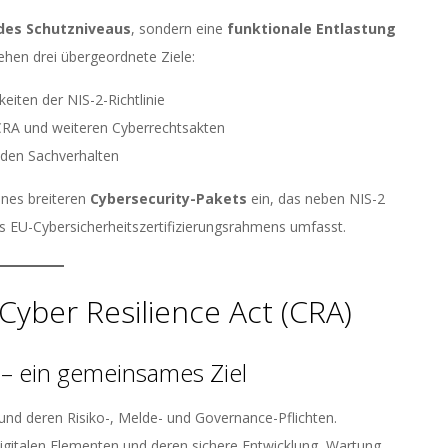
des Schutzniveaus
, sondern eine
funktionale Entlastung
hen drei übergeordnete Ziele:
iten der NIS-2-Richtlinie
CRA und weiteren Cyberrechtsakten
nden Sachverhalten
ines breiteren
Cybersecurity-Pakets
ein, das neben NIS-2
s EU-Cybersicherheitszertifizierungsrahmens umfasst.
Cyber Resilience Act (CRA)
 – ein gemeinsames Ziel
) und deren Risiko-, Melde- und Governance-Pflichten.
digitalen Elementen und deren sichere Entwicklung, Wartung