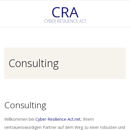
Skip
CRA
to
content
CYBER RESILIENCE ACT
Primary
Navigation
Menu
Consulting
Consulting
Willkommen bei
Cyber-Resilience-Act.net
, Ihrem
vertrauenswürdigen Partner auf dem Weg zu einer robusten und