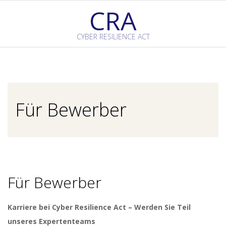
Skip
CRA
to
content
CYBER RESILIENCE ACT
Primary
Navigation
Menu
Für Bewerber
Für Bewerber
Karriere bei Cyber Resilience Act – Werden Sie Teil
unseres Expertenteams