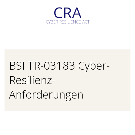
Skip
CRA
to
content
CYBER RESILIENCE ACT
Primary
Navigation
Menu
BSI TR-03183 Cyber-
Resilienz-
Anforderungen