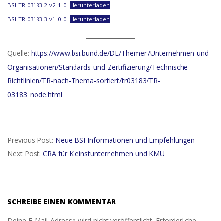
BSI-TR-03183-2_v2_1_0
Herunterladen
BSI-TR-03183-3_v1_0_0
Herunterladen
Quelle:
https://www.bsi.bund.de/DE/Themen/Unternehmen-und-
Organisationen/Standards-und-Zertifizierung/Technische-
Richtlinien/TR-nach-Thema-sortiert/tr03183/TR-
03183_node.html
2026-
Previous Post:
Neue BSI Informationen und Empfehlungen
01-
Next Post:
CRA für Kleinstunternehmen und KMU
29
SCHREIBE EINEN KOMMENTAR
Deine E-Mail-Adresse wird nicht veröffentlicht.
Erforderliche