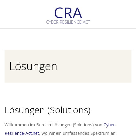
Skip
CRA
to
content
CYBER RESILIENCE ACT
Primary
Navigation
Menu
Lösungen
Lösungen
(Solutions)
Willkommen im Bereich Lösungen
(Solutions) von
Cyber-
Resilience-Act.net
, wo wir ein umfassendes Spektrum an